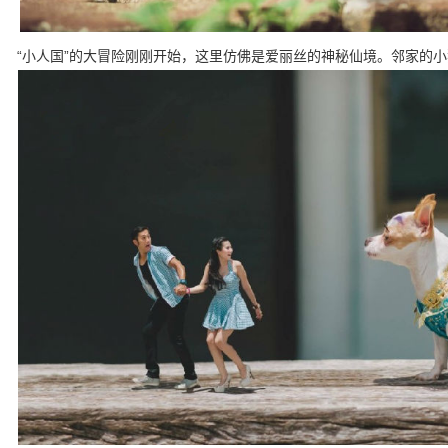
“小人国”的大冒险刚刚开始，这里仿佛是爱丽丝的神秘仙境。邻家的