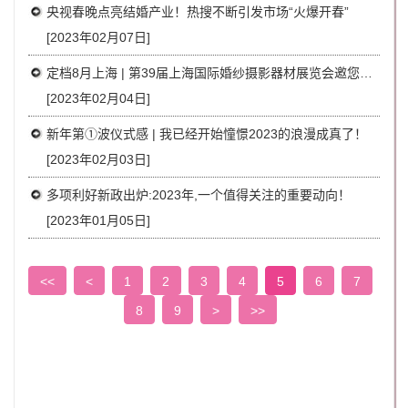
央视春晚点亮结婚产业！热搜不断引发市场“火爆开春”
[2023年02月07日]
定档8月上海 | 第39届上海国际婚纱摄影器材展览会邀您相约
[2023年02月04日]
新年第①波仪式感 | 我已经开始憧憬2023的浪漫成真了！
[2023年02月03日]
多项利好新政出炉:2023年,一个值得关注的重要动向！
[2023年01月05日]
<<
<
1
2
3
4
5
6
7
8
9
>
>>