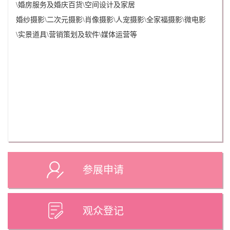
\婚房服务及婚庆百货\空间设计及家居
婚纱摄影\二次元摄影\肖像摄影\人宠摄影\全家福摄影\微电影
\实景道具\营销策划及软件\媒体运营等
参展申请
观众登记